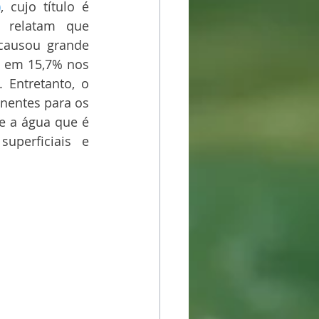
)
, cujo título é 
 relatam que 
causou grande 
e em 15,7% nos 
Entretanto, o 
nentes para os 
e a água que é 
perficiais e 