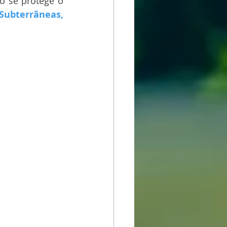
o se protege o 
ubterrâneas, 