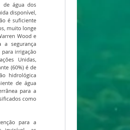
s de água dos 
da disponível, 
o é suficiente 
s, muito longe 
 Warren Wood e 
 a segurança 
para irrigação 
ções Unidas, 
nte (60%) é de 
o hidrológica 
iente de água 
rrânea para a 
sificados como 
enção para a 