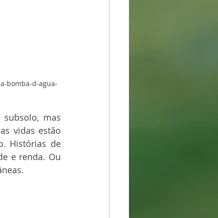
-da-bomba-d-agua-
 subsolo, mas 
s vidas estão 
 Histórias de 
e e renda. Ou 
neas. 