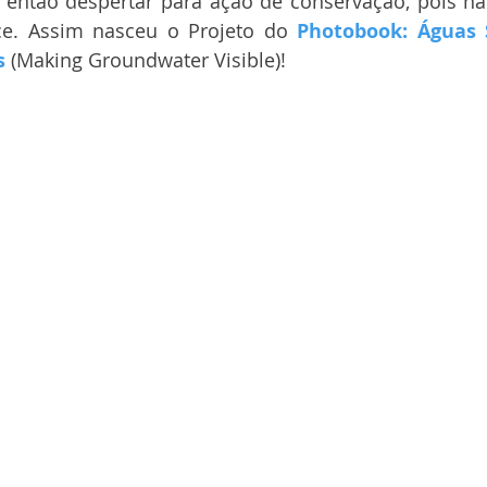
a então despertar para ação de conservação, pois nã
e. Assim nasceu o Projeto do 
Photobook: Águas S
s
 (Making Groundwater Visible)!