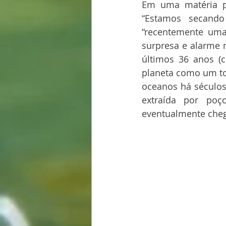
Em uma matéria p
“Estamos secando
“recentemente uma
surpresa e alarme m
últimos 36 anos (c
planeta como um to
oceanos há séculos
extraída por poç
eventualmente cheg