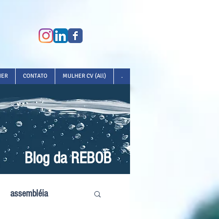
HER
CONTATO
MULHER CV (All)
.
Blog da REBOB
assembléia