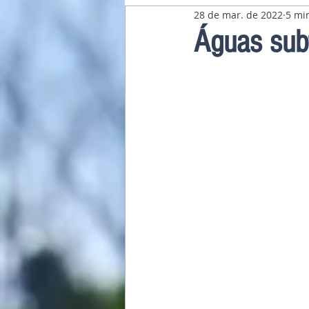
28 de mar. de 2022
5 min
Pavilhão Latino-Americano
Águas subt