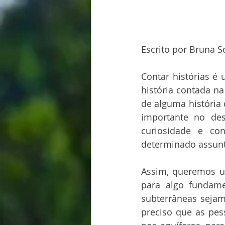
Escrito por Bruna So
Contar histórias é
história contada n
de alguma história 
importante no dese
curiosidade e co
determinado assunt
Assim, queremos us
para algo fundame
subterrâneas sejam 
preciso que as pes