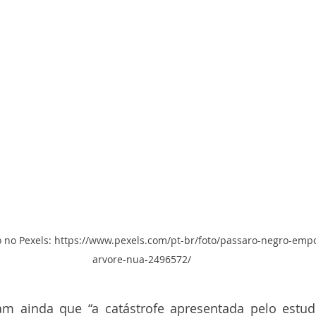
o no Pexels: https://www.pexels.com/pt-br/foto/passaro-negro-em
arvore-nua-2496572/ 
am ainda que “a catástrofe apresentada pelo estu