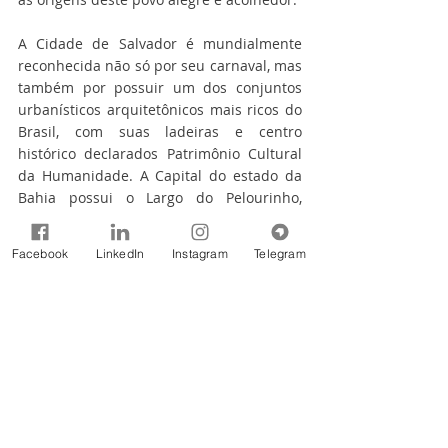
A Cidade de Salvador é mundialmente 
reconhecida não só por seu carnaval, mas 
também por possuir um dos conjuntos 
urbanísticos arquitetônicos mais ricos do 
Brasil, com suas ladeiras e centro 
histórico declarados Patrimônio Cultural 
da Humanidade. A Capital do estado da 
Bahia possui o Largo do Pelourinho, 
tombado pelo IPHAN – Instituto do 
Patrimônio Histórico e Artístico Nacional, 
Facebook
LinkedIn
Instagram
Telegram
como um dos celeiros de cultura, além de 
Igrejas centenárias – entre elas a Igreja 
de Nosso Senhor do Bonfim - e que 
servem de palco para o encontro de 
várias religiões e credos, de maneira 
democrática. Outros pontos turísticos que 
merecem grande destaque são o Elevador 
Lacerda, a Praça Castro Alves, Farol da 
Barra e o Mercado Modelo.