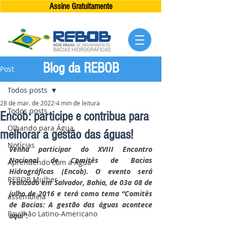
Assine Gratuitamente
Blog da REBOB
Post
Todos posts
28 de mar. de 2022
4 min de leitura
Todos posts
Encob: participe e contribua para
Olhando para Água
melhorar a gestão das águas!
Notícias
Venha participar do XVIII Encontro 
Nacional de Comitês de Bacias 
Aprendendo com a Água
Hidrográficas (Encob). O evento será 
REBOB Mulher
realizado em Salvador, Bahia, de 03a 08 de 
julho de 2016 e terá como tema “Comitês 
assembléia
de Bacias: A gestão das águas acontece 
Pavilhão Latino-Americano
aqui”.