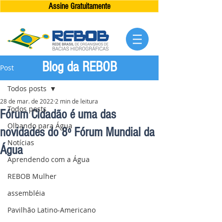
Assine Gratuitamente
Blog da REBOB
Post
Todos posts
28 de mar. de 2022
2 min de leitura
Todos posts
Fórum Cidadão é uma das
Olhando para Água
novidades do 8º Fórum Mundial da
Notícias
Água
Aprendendo com a Água
REBOB Mulher
assembléia
Pavilhão Latino-Americano