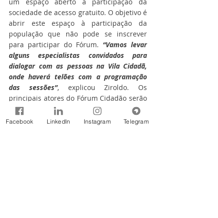
um espaço aberto à participação da 
sociedade de acesso gratuito. O objetivo é 
abrir este espaço à participação da 
população que não pode se inscrever 
para participar do Fórum. 
“Vamos levar 
alguns especialistas convidados para 
dialogar com as pessoas na Vila Cidadã, 
onde haverá telões com a programação 
das sessões”
, explicou Ziroldo. Os 
principais atores do Fórum Cidadão serão 
mulheres, jovens, crianças, povos 
tradicionais, comunidades indígenas, 
Facebook
LinkedIn
Instagram
Telegram
organizações não governamentais e 
comitês de bacias hidrográficas.
Tags:
2017
World Water Forum