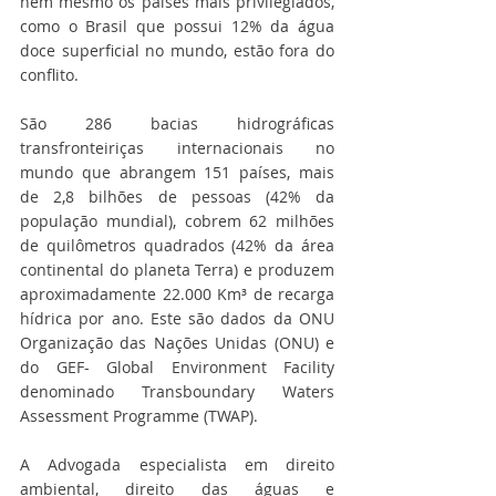
nem mesmo os países mais privilegiados, 
como o Brasil que possui 12% da água 
doce superficial no mundo, estão fora do 
conflito.
São 286 bacias hidrográficas 
transfronteiriças internacionais no 
mundo que abrangem 151 países, mais 
de 2,8 bilhões de pessoas (42% da 
população mundial), cobrem 62 milhões 
de quilômetros quadrados (42% da área 
continental do planeta Terra) e produzem 
aproximadamente 22.000 Km³ de recarga 
hídrica por ano. Este são dados da ONU 
Organização das Nações Unidas (ONU) e 
do GEF- Global Environment Facility 
denominado Transboundary Waters 
Assessment Programme (TWAP). 
A Advogada especialista em direito 
ambiental, direito das águas e 