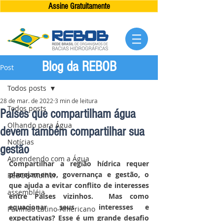
Assine Gratuitamente
Blog da REBOB
Post
Todos posts
28 de mar. de 2022
3 min de leitura
Todos posts
Países que compartilham água
Olhando para Água
devem também compartilhar sua
Notícias
gestão
Aprendendo com a Água
Compartilhar a região hídrica requer 
planejamento, governança e gestão, o 
REBOB Mulher
que ajuda a evitar conflito de interesses 
assembléia
entre Países vizinhos.  Mas como 
equacionar seus  interesses e 
Pavilhão Latino-Americano
expectativas? Esse é um grande desafio 