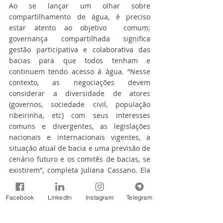
Ao se lançar um olhar sobre 
compartilhamento de água, é preciso 
estar atento ao objetivo  comum; 
governança compartilhada significa 
gestão participativa e colaborativa das 
bacias para que todos tenham e 
continuem tendo acesso á água. “Nesse 
contexto, as negociações devem 
considerar a diversidade de atores 
(governos, sociedade civil, população 
ribeirinha, etc) com seus interesses 
comuns e divergentes, as legislações 
nacionais e internacionais vigentes, a 
situação atual de bacia e uma previsão de 
cenário futuro e os comitês de bacias, se 
existirem”, completa Juliana Cassano. Ela 
cita como exemplo de compartilhamento 
e seus desdobramentos, os casos das 
Facebook
LinkedIn
Instagram
Telegram
Bacias do rio Danúbio, na Europa e do 
Prata, na América do Sul.