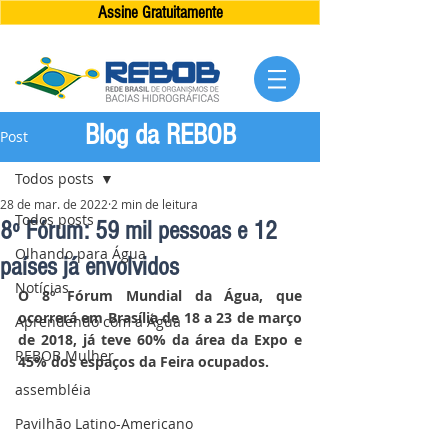
Assine Gratuitamente
Blog da REBOB
Post
Todos posts
28 de mar. de 2022
2 min de leitura
Todos posts
8º Fórum: 59 mil pessoas e 12
Olhando para Água
países já envolvidos
Notícias
O 8º Fórum Mundial da Água, que 
ocorrerá em Brasília de 18 a 23 de março 
Aprendendo com a Água
de 2018, já teve 60% da área da Expo e 
REBOB Mulher
45% dos espaços da Feira ocupados.
assembléia
Pavilhão Latino-Americano