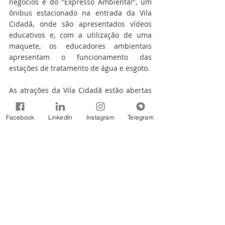
negócios e do "Expresso Ambiental", um 
ônibus estacionado na entrada da Vila 
Cidadã, onde são apresentados vídeos 
educativos e, com a utilização de uma 
maquete, os educadores ambientais 
apresentam o funcionamento das 
estações de tratamento de água e esgoto.
As atrações da Vila Cidadã estão abertas 
ao público de 9 às 21 horas até o dia 23 
de março.​
Facebook
LinkedIn
Instagram
Telegram
Matéria produzida por Fernanda Matos
Tags:
8º Fórum Mundial da Água
2018
no fórum