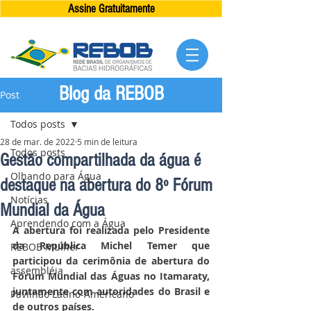
Assine Gratuitamente
Blog da REBOB
Post
Todos posts
28 de mar. de 2022
5 min de leitura
Todos posts
Gestão compartilhada da água é
Olhando para Água
destaque na abertura do 8º Fórum
Notícias
Mundial da Água
Aprendendo com a Água
A abertura foi realizada pelo Presidente 
da República Michel Temer que 
REBOB Mulher
participou da cerimônia de abertura do 
assembléia
Fórum Mundial das Águas no Itamaraty, 
juntamente com autoridades do Brasil e 
Pavilhão Latino-Americano
de outros países.