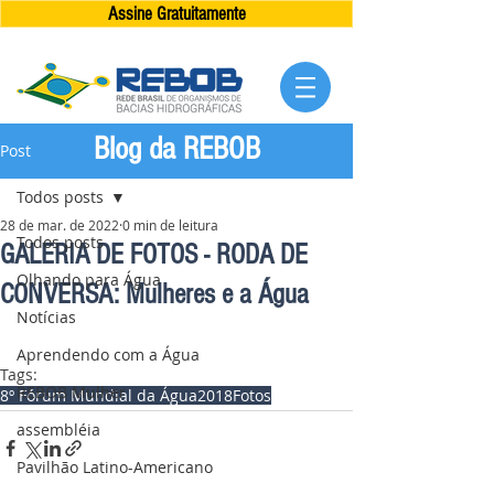
Assine Gratuitamente
Blog da REBOB
Post
Todos posts
28 de mar. de 2022
0 min de leitura
Todos posts
GALERIA DE FOTOS - RODA DE
Olhando para Água
CONVERSA: Mulheres e a Água
Notícias
Aprendendo com a Água
Tags:
REBOB Mulher
8º Fórum Mundial da Água
2018
Fotos
assembléia
Pavilhão Latino-Americano