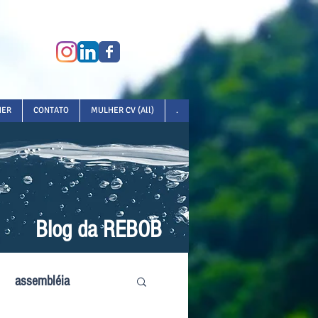
HER
CONTATO
MULHER CV (All)
.
Blog da REBOB
assembléia