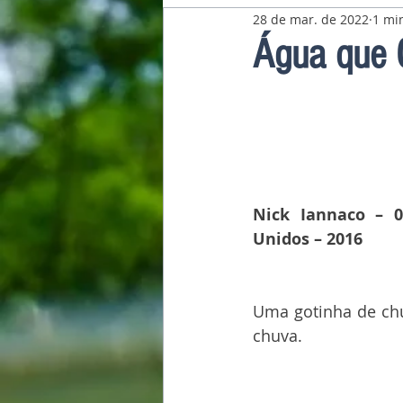
28 de mar. de 2022
1 min
Pavilhão Latino-Americano
Água que 
Nick Iannaco – 0
Unidos – 2016
Uma gotinha de chu
chuva.