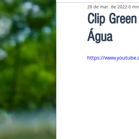
28 de mar. de 2022
0 min
Pavilhão Latino-Americano
Clip Green
Água
https://www.youtube