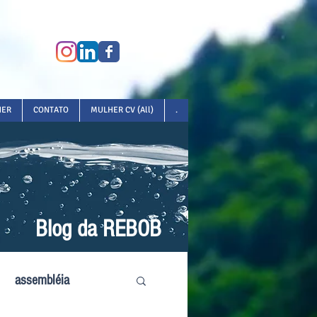
HER
CONTATO
MULHER CV (All)
.
Blog da REBOB
assembléia