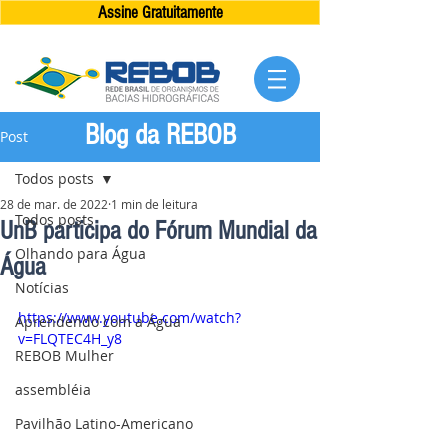
Assine Gratuitamente
Blog da REBOB
Post
Todos posts
28 de mar. de 2022
1 min de leitura
Todos posts
UnB participa do Fórum Mundial da
Olhando para Água
Água
Notícias
https://www.youtube.com/watch?
Aprendendo com a Água
v=FLQTEC4H_y8
REBOB Mulher
assembléia
Pavilhão Latino-Americano