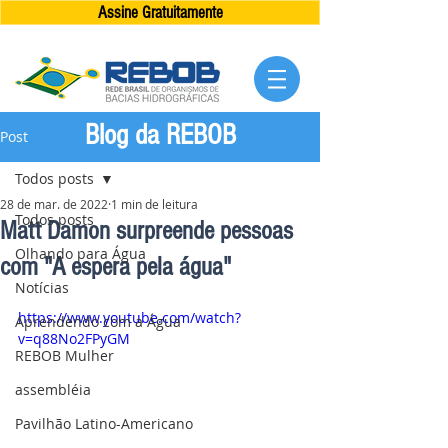
Assine Gratuitamente
Blog da REBOB
Post
Todos posts
28 de mar. de 2022
1 min de leitura
Todos posts
Matt Damon surpreende pessoas
Olhando para Água
com "A espera pela água"
Notícias
https://www.youtube.com/watch?
Aprendendo com a Água
v=q88No2FPyGM
REBOB Mulher
assembléia
Pavilhão Latino-Americano