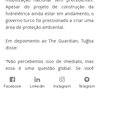
Apesar do projeto de construção da 
hidrelétrica ainda estar em andamento, o 
governo turco foi pressionado a criar uma 
área de proteção ambiental.
Em depoimento ao The Guardian, Tuğba 
disse:
“Não percebemos isso de imediato, mas 
essa é uma questão global. Se você 
deseja proteger o meio ambiente é 
tratado como um terrorista.”
Facebook
LinkedIn
Instagram
Telegram
Adaptado de 
Nara Guichon
 e 
The 
Guardian
Tags:
Notícias
2019
artigos
289
REBOB Mulher