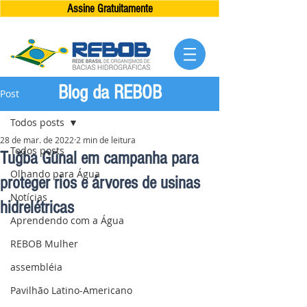
Assine Gratuitamente
Blog da REBOB
Post
Todos posts
28 de mar. de 2022
2 min de leitura
Todos posts
Tuğba Günal em campanha para
Olhando para Água
proteger rios e árvores de usinas
Notícias
hidrelétricas
Aprendendo com a Água
REBOB Mulher
assembléia
Pavilhão Latino-Americano