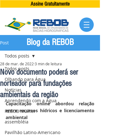
Assine Gratuitamente
Blog da REBOB
Post
Todos posts
28 de mar. de 2022
3 min de leitura
Todos posts
Novo documento poderá ser
Olhando para Água
norteador para fundações
Notícias
ambientais da região
Aprendendo com a Água
Capacitação online abordou relação 
entre recursos hídricos e licenciamento 
REBOB Mulher
ambiental 
assembléia
Pavilhão Latino-Americano