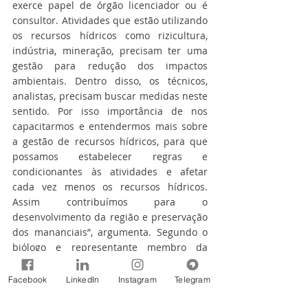
exerce papel de órgão licenciador ou é 
consultor. Atividades que estão utilizando 
os recursos hídricos como rizicultura, 
indústria, mineração, precisam ter uma 
gestão para redução dos impactos 
ambientais. Dentro disso, os técnicos, 
analistas, precisam buscar medidas neste 
sentido. Por isso importância de nos 
capacitarmos e entendermos mais sobre 
a gestão de recursos hídricos, para que 
possamos estabelecer regras e 
condicionantes às atividades e afetar 
cada vez menos os recursos hídricos. 
Assim contribuímos para o 
desenvolvimento da região e preservação 
dos mananciais”, argumenta. Segundo o 
biólogo e representante membro da 
Fundai no Comitê Urussanga, Ricardo 
Garcia, os planos de recursos hídricos, a 
Facebook
LinkedIn
Instagram
Telegram
outorga e os outros instrumentos 
instituídos estabelecem critérios para a 