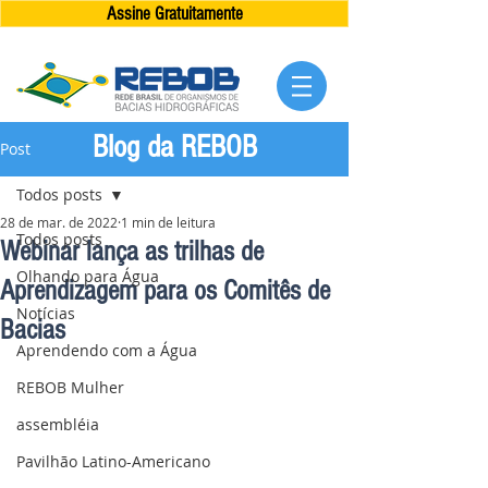
Assine Gratuitamente
Blog da REBOB
Post
Todos posts
28 de mar. de 2022
1 min de leitura
Todos posts
Webinar lança as trilhas de
Olhando para Água
Aprendizagem para os Comitês de
Notícias
Bacias
Aprendendo com a Água
REBOB Mulher
assembléia
Pavilhão Latino-Americano