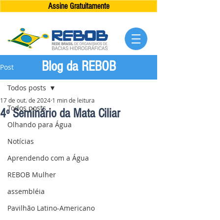
Assine Gratuitamente
Blog da REBOB
Post
Todos posts
17 de out. de 2024
1 min de leitura
Todos posts
4º Seminário da Mata Ciliar
Olhando para Água
Notícias
Aprendendo com a Água
REBOB Mulher
assembléia
Pavilhão Latino-Americano