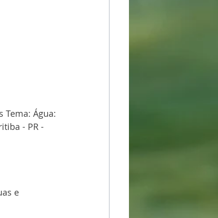
s Tema: Água: 
tiba - PR - 
uas e 