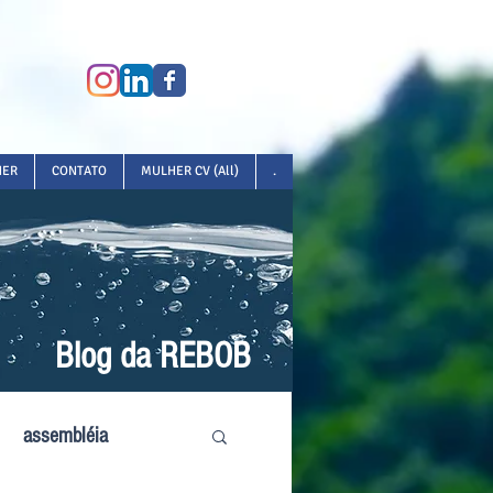
HER
CONTATO
MULHER CV (All)
.
Blog da REBOB
assembléia