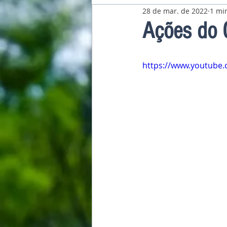
28 de mar. de 2022
1 min
Pavilhão Latino-Americano
Ações do 
https://www.youtube