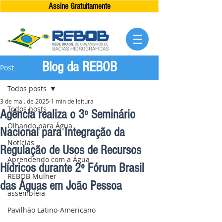
Assine Gratuitamente
Blog da REBOB
Post
Todos posts
3 de mai. de 2025
1 min de leitura
Todos posts
Agência realiza o 3º Seminário
Olhando para Água
Nacional para Integração da
Notícias
Regulação de Usos de Recursos
Aprendendo com a Água
Hídricos durante 2º Fórum Brasil
REBOB Mulher
das Águas em João Pessoa
assembléia
Pavilhão Latino-Americano