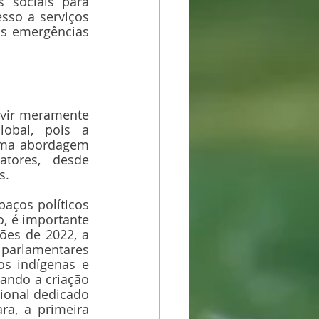
 sociais para 
sso a serviços 
s emergências 
 vir meramente 
obal, pois a 
uma abordagem 
tores, desde 
.  
aços políticos 
, é importante 
ões de 2022, a 
parlamentares 
s indígenas e 
ando a criação 
ional dedicado 
a, a primeira 