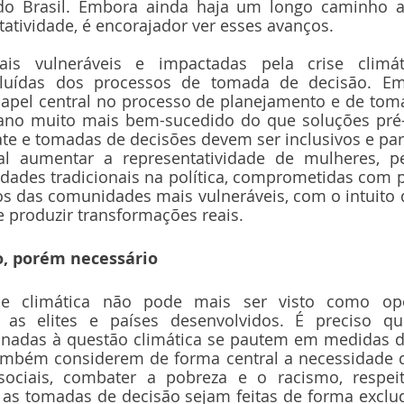
 do Brasil. Embora ainda haja um longo caminho a
atividade, é encorajador ver esses avanços.
is vulneráveis e impactadas pela crise climát
cluídas dos processos de tomada de decisão. Em
el central no processo de planejamento e de toma
ano muito mais bem-sucedido do que soluções pré-
e e tomadas de decisões devem ser inclusivos e parti
al aumentar a representatividade de mulheres, pe
dades tradicionais na política, comprometidas com p
tos das comunidades mais vulneráveis, com o intuito d
 produzir transformações reais. 
o, porém necessário
e climática não pode mais ser visto como opo
 as elites e países desenvolvidos. É preciso q
onadas à questão climática se pautem em medidas de
mbém considerem de forma central a necessidade de
ociais, combater a pobreza e o racismo, respeita
s tomadas de decisão sejam feitas de forma excluden