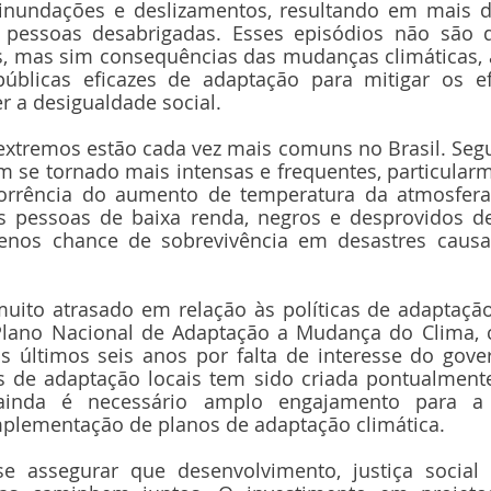
inundações e deslizamentos, resultando em mais d
 pessoas desabrigadas. Esses episódios não são d
, mas sim consequências das mudanças climáticas, a
 públicas eficazes de adaptação para mitigar os ef
r a desigualdade social.
extremos estão cada vez mais comuns no Brasil. Segu
m se tornado mais intensas e frequentes, particularm
corrência do aumento de temperatura da atmosfera
as pessoas de baixa renda, negros e desprovidos de
nos chance de sobrevivência em desastres causa
muito atrasado em relação às políticas de adaptação
Plano Nacional de Adaptação a Mudança do Clima, cu
s últimos seis anos por falta de interesse do gove
vas de adaptação locais tem sido criada pontualment
ainda é necessário amplo engajamento para a 
mplementação de planos de adaptação climática. 
se assegurar que desenvolvimento, justiça social