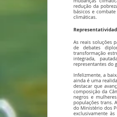
mudanças climátic
redução da pobreza
básicos e combate 
climáticas.
Representatividad
As reais soluções 
de debates diplo
transformação estr
integrada, pauta
representantes do g
Infelizmente, a bai
ainda é uma realida
destacar que avanç
composição da Câm
negros e mulheres
populações trans. A
do Ministério dos P
exclusivamente às 