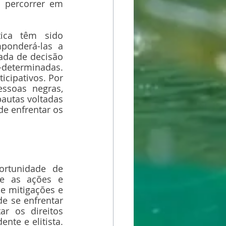
 percorrer em 
ica têm sido 
ponderá-las a 
da de decisão 
determinadas. 
cipativos. Por 
ssoas negras, 
autas voltadas 
e enfrentar os 
rtunidade de 
ue as ações e 
 mitigações e 
 se enfrentar 
r os direitos 
te e elitista. 