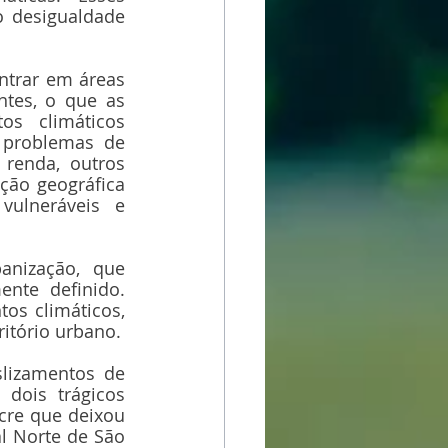
 desigualdade 
ntrar em áreas 
ntes, o que as 
s climáticos 
problemas de 
renda, outros 
ção geográfica 
ulneráveis e 
anização, que 
nte definido. 
s climáticos, 
itório urbano.
lizamentos de 
dois trágicos 
re que deixou 
l Norte de São 