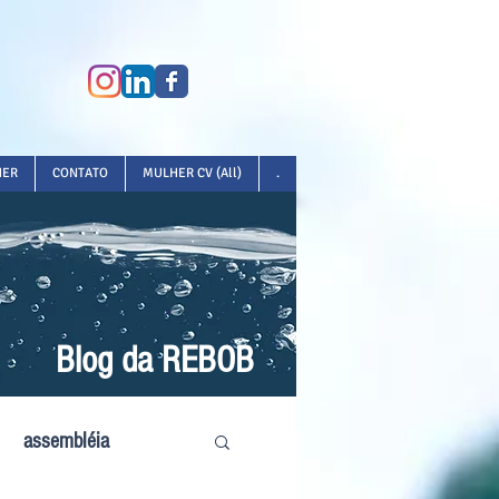
HER
CONTATO
MULHER CV (All)
.
Blog da REBOB
assembléia