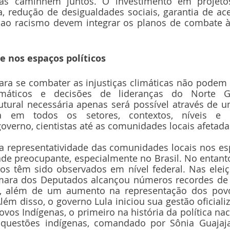
as caminhem juntos. O investimento em projetos
, redução de desigualdades sociais, garantia de ace
ao racismo devem integrar os planos de combate à
e nos espaços políticos
para se combater as injustiças climáticas não podem
máticos e decisões de lideranças do Norte Gl
utural necessária apenas será possível através de 
da em todos os setores, contextos, níveis e a
overno, cientistas até as comunidades locais afetadas
xa representatividade das comunidades locais nos esp
de preocupante, especialmente no Brasil. No entanto
os têm sido observados em nível federal. Nas eleiç
ara dos Deputados alcançou números recordes de 
, além de um aumento na representação dos povo
lém disso, o governo Lula iniciou sua gestão oficializ
ovos Indígenas, o primeiro na história da política nac
questões indígenas, comandado por Sônia Guajajar