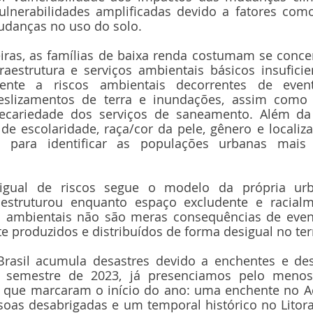
lnerabilidades amplificadas devido a fatores como
udanças no uso do solo. 
eiras, as famílias de baixa renda costumam se conce
raestrutura e serviços ambientais básicos insuficie
ente a riscos ambientais decorrentes de evento
slizamentos de terra e inundações, assim como 
ecariedade dos serviços de saneamento. Além da 
de escolaridade, raça/cor da pele, gênero e localiza
 para identificar as populações urbanas mais v
sigual de riscos segue o modelo da própria urb
estruturou enquanto espaço excludente e racialme
 ambientais não são meras consequências de evento
 produzidos e distribuídos de forma desigual no terr
rasil acumula desastres devido a enchentes e des
o semestre de 2023, já presenciamos pelo menos 
 que marcaram o início do ano: uma enchente no Ac
soas desabrigadas e um temporal histórico no Litora