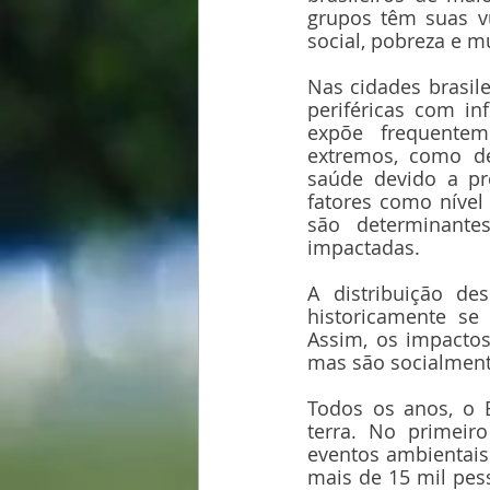
grupos têm suas vu
social, pobreza e m
Nas cidades brasil
periféricas com inf
expõe frequentem
extremos, como de
saúde devido a pr
fatores como nível 
são determinantes
impactadas.
A distribuição de
historicamente se 
Assim, os impactos
mas são socialmente
Todos os anos, o B
terra. No primeir
eventos ambientais
mais de 15 mil pes