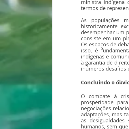
ministra indígena
termos de represent
As populações ma
historicamente ex
desempenhar um pap
consiste em um pl
Os espaços de debat
isso, é fundament
indígenas e comuni
à garantia de direi
inúmeros desafios e
Concluindo o óbvi
O combate à cris
prosperidade para
negociações relaci
adaptações, mas ta
as desigualdades s
humanos, sem que a