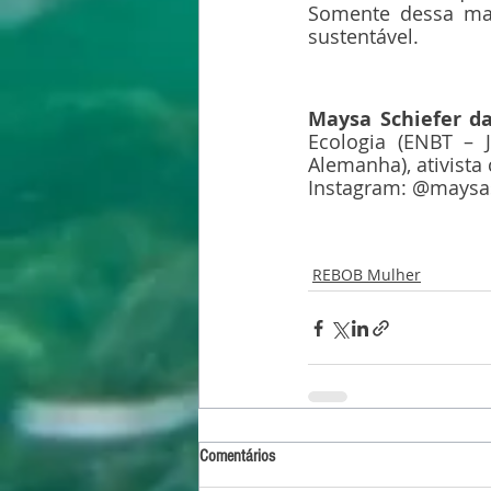
Somente dessa man
sustentável.
Maysa Schiefer d
Ecologia (ENBT – J
Alemanha), ativista
Instagram: @maysas
REBOB Mulher
Comentários