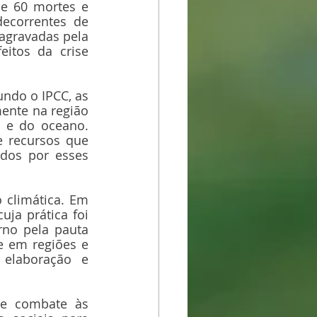
e 60 mortes e 
ecorrentes de 
gravadas pela 
eitos da crise 
ndo o IPCC, as 
ente na região 
 e do oceano. 
 recursos que 
dos por esses 
 climática. Em 
ja prática foi 
rno pela pauta 
e em regiões e 
elaboração e 
 e combate às 