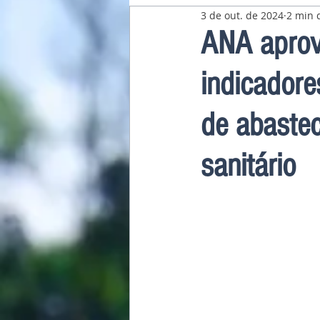
3 de out. de 2024
2 min d
Pavilhão Latino-Americano
ANA aprov
indicadore
de abaste
sanitário