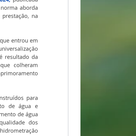
a norma aborda 
 prestação, na 
 que entrou em 
niversalização 
dos serviços de abastecimento de água e esgotamento sanitário. Ela é resultado da 
 que colheram 
aprimoramento 
struídos para 
to de água e 
imento de água 
qualidade dos 
hidrometração 