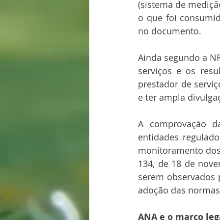
(sistema de mediçã
o que foi consumid
no documento.
Ainda segundo a NR 
serviços e os res
prestador de serviço
e ter ampla divulga
A comprovação da
entidades regulador
monitoramento dos 
134, de 18 de novem
serem observados p
adoção das normas 
ANA e o marco leg