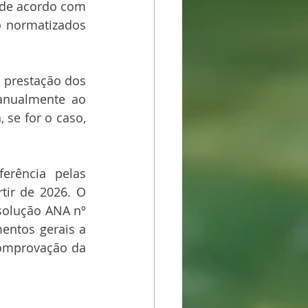
 de acordo com 
 normatizados 
 prestação dos 
anualmente ao 
 se for o caso, 
rência pelas 
tir de 2026. O 
solução ANA nº 
entos gerais a 
omprovação da 