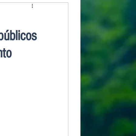
públicos
nto