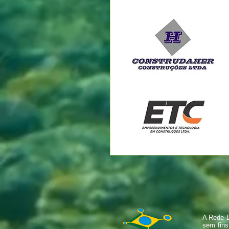
A Rede B
sem fins