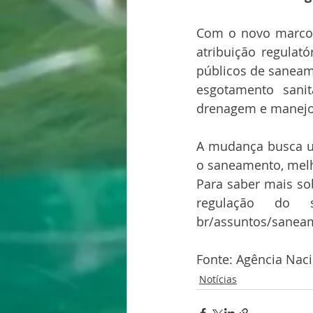
Com o novo marco l
atribuição regulat
públicos de saneame
esgotamento sanit
drenagem e manejo 
A mudança busca un
o saneamento, melho
Para saber mais so
regulação do sa
br/assuntos/sanea
Fonte: Agência Nac
Notícias