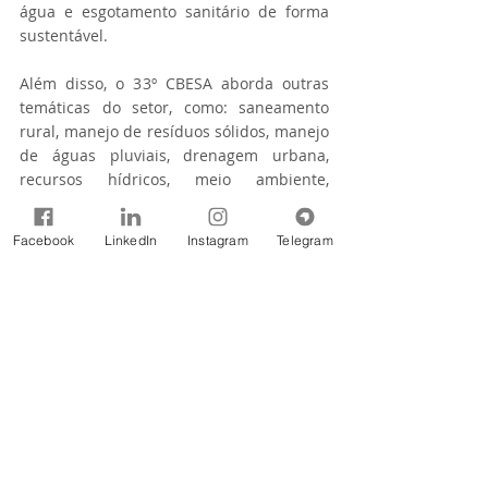
água e esgotamento sanitário de forma 
sustentável.
Além disso, o 33º CBESA aborda outras 
temáticas do setor, como: saneamento 
rural, manejo de resíduos sólidos, manejo 
de águas pluviais, drenagem urbana, 
recursos hídricos, meio ambiente, 
eficiência energética e tecnologias limpas. 
Simultaneamente ao 33º Congresso – que 
Facebook
LinkedIn
Instagram
Telegram
conta com estande da ANA em parceria 
com o Banco Interamericano de 
Desenvolvimento (BID) – acontece a Feira 
Internacional de Tecnologias de 
Saneamento Ambiental (FITABES) com 
cerca de 120 empresas expositoras.
Fonte: Agência Nacional de Águas e 
Saneamento Básico (ANA)