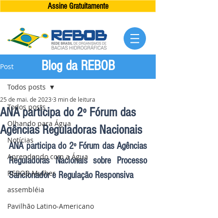
Assine Gratuitamente
Blog da REBOB
Post
Todos posts
25 de mai. de 2023
3 min de leitura
Todos posts
ANA participa do 2º Fórum das
Olhando para Água
Agências Reguladoras Nacionais
Notícias
ANA participa do 2º Fórum das Agências 
Aprendendo com a Água
Reguladoras Nacionais sobre Processo 
REBOB Mulher
Sancionador e Regulação Responsiva
assembléia
Pavilhão Latino-Americano