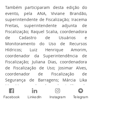
Também participaram desta edição do 
evento, pela ANA, Viviane Brandão, 
superintendente de Fiscalização; Iracema 
Freitas, superintendente adjunta de 
Fiscalização; Raquel Scalia, coordenadora 
de Cadastro de Usuários e 
Monitoramento do Uso de Recursos 
Hídricos; Luiz Henrique Amorim, 
coordenador da Superintendência de 
Fiscalização; Juliana Dias, coordenadora 
de Fiscalização de Uso; Josimar Alves, 
coordenador de Fiscalização de 
Segurança de Barragens; Márcia Lika 
Mon-Ma, coordenadora de Análise de 
Impacto Regulatório e o especialista em 
Facebook
LinkedIn
Instagram
Telegram
geoprocessamento Wagner da Silva. 
Durante o evento a equipe de Fiscalização 
da Agência pôde apresentar aos 
participantes um pouco sobre o uso de 
tecnologias para eficiência fiscalizatória.