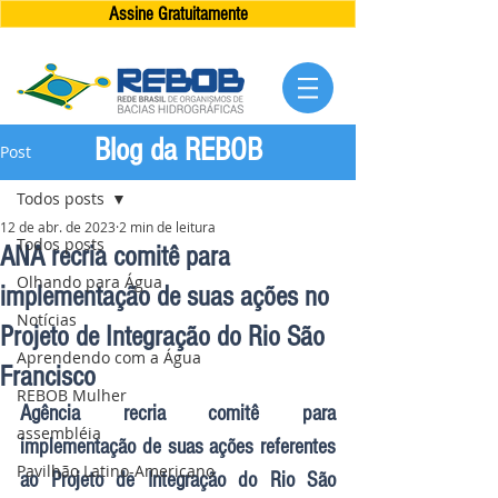
Assine Gratuitamente
Blog da REBOB
Post
Todos posts
12 de abr. de 2023
2 min de leitura
Todos posts
ANA recria comitê para
Olhando para Água
implementação de suas ações no
Notícias
Projeto de Integração do Rio São
Aprendendo com a Água
Francisco
REBOB Mulher
Agência recria comitê para 
assembléia
implementação de suas ações referentes 
Pavilhão Latino-Americano
ao Projeto de Integração do Rio São 