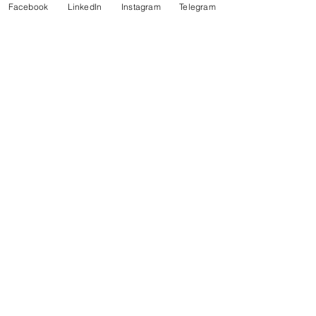
Facebook
LinkedIn
Instagram
Telegram
Assessoria Especial de Comunicação 
Social (ASCOM)
Agência Nacional de Águas e Saneamento 
Básico (ANA)
(61) 2109-5129/5495/5103
Fonte: Agência Nacional de Águas e 
Saneamento Básico (ANA)
Notícias
Comentários
Escreva um comentário