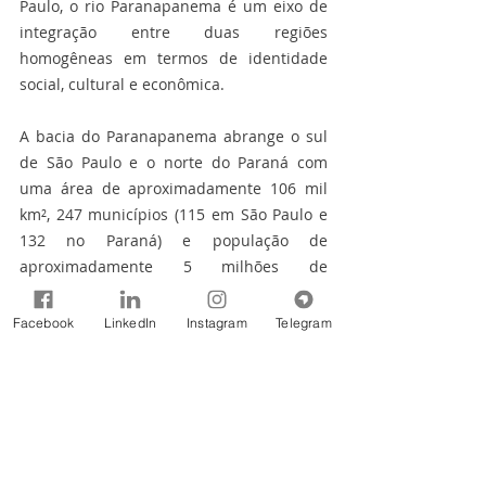
Paulo, o rio Paranapanema é um eixo de 
integração entre duas regiões 
homogêneas em termos de identidade 
social, cultural e econômica. 
A bacia do Paranapanema abrange o sul 
de São Paulo e o norte do Paraná com 
uma área de aproximadamente 106 mil 
km², 247 municípios (115 em São Paulo e 
132 no Paraná) e população de 
aproximadamente 5 milhões de 
habitantes. As atividades econômicas 
principais da bacia hidrográfica são a 
Facebook
LinkedIn
Instagram
Telegram
indústria, agropecuária e serviços. 
Estagiária Gabi Siqueira sob supervisão de 
Raylton Alves
Assessoria Especial de Comunicação 
Social (ASCOM)