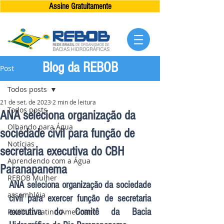
Assine Gratuitamente
Blog da REBOB
Post
Todos posts
21 de set. de 2023
2 min de leitura
Todos posts
ANA seleciona organização da
Olhando para Água
sociedade civil para função de
Notícias
secretaria executiva do CBH
Aprendendo com a Água
Paranapanema
REBOB Mulher
ANA seleciona organização da sociedade 
assembléia
civil para exercer função de secretaria 
executiva do Comitê da Bacia 
Pavilhão Latino-Americano