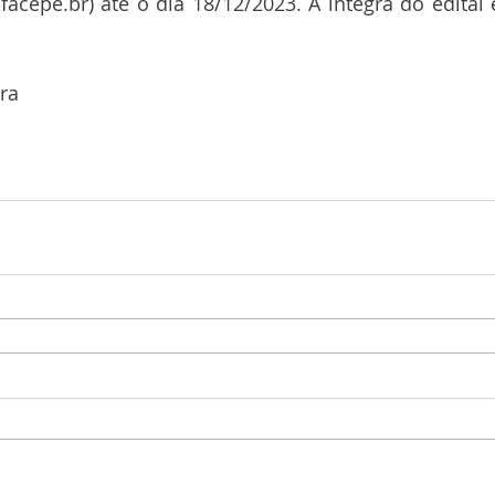
l.facepe.br) até o dia 18/12/2023. A íntegra do edital 
ira