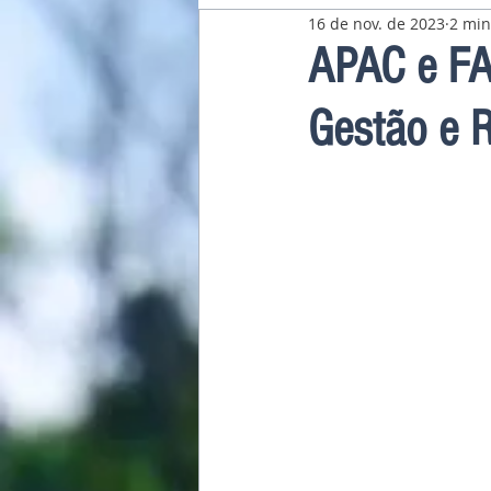
16 de nov. de 2023
2 min
Pavilhão Latino-Americano
APAC e FA
Gestão e 