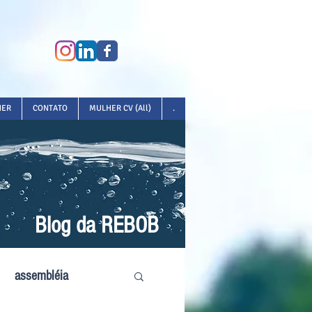
HER
CONTATO
MULHER CV (All)
.
Blog da REBOB
assembléia