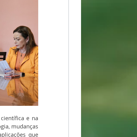
ientífica e na 
ogia, mudanças 
plicações que 