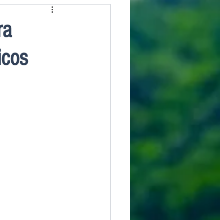
ra
icos