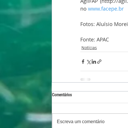
AgilFAP (htttp://agi
no 
www.facepe.br
Fotos: Aluísio More
Fonte: APAC
Notícias
Comentários
Escreva um comentário