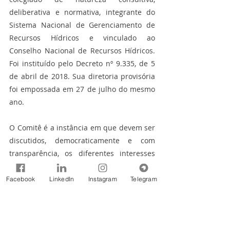
deliberativa e normativa, integrante do 
Sistema Nacional de Gerenciamento de 
Recursos Hídricos e vinculado ao 
Conselho Nacional de Recursos Hídricos. 
Foi instituído pelo Decreto nº 9.335, de 5 
de abril de 2018. Sua diretoria provisória 
foi empossada em 27 de julho do mesmo 
ano.
O Comitê é a instância em que devem ser 
discutidos, democraticamente e com 
transparência, os diferentes interesses 
sobre os usos da água na Bacia. As 
melhores soluções para o aproveitamento 
Facebook
LinkedIn
Instagram
Telegram
e para a preservação da água têm que ser 
encontradas de forma coletiva e 
participativa