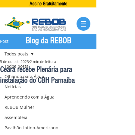
Assine Gratuitamente
Blog da REBOB
Post
Todos posts
5 de out. de 2023
2 min de leitura
Todos posts
Ceará recebe Plenária para
Olhando para Água
instalação do CBH Parnaíba
Notícias
Aprendendo com a Água
REBOB Mulher
assembléia
Pavilhão Latino-Americano