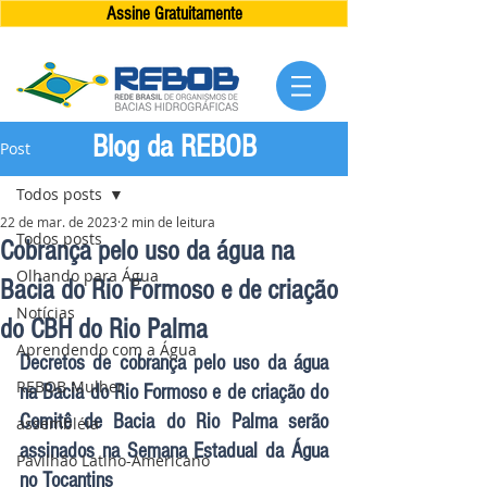
Assine Gratuitamente
Blog da REBOB
Post
Todos posts
22 de mar. de 2023
2 min de leitura
Todos posts
Cobrança pelo uso da água na
Olhando para Água
Bacia do Rio Formoso e de criação
Notícias
do CBH do Rio Palma
Aprendendo com a Água
Decretos de cobrança pelo uso da água 
REBOB Mulher
na Bacia do Rio Formoso e de criação do 
Comitê de Bacia do Rio Palma serão 
assembléia
assinados na Semana Estadual da Água 
Pavilhão Latino-Americano
no Tocantins