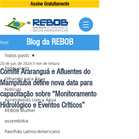
Assine Gratuitamente
Blog da REBOB
Post
Todos posts
20 de jun. de 2024
3 min de leitura
Todos posts
Comitê Araranguá e Afluentes do
Olhando para Água
Mampituba define nova data para
Notícias
capacitação sobre “Monitoramento
Aprendendo com a Água
Hidrológico e Eventos Críticos”
REBOB Mulher
assembléia
Pavilhão Latino-Americano