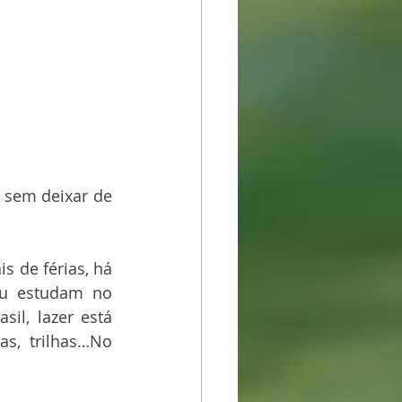
 sem deixar de 
 de férias, há 
u estudam no 
il, lazer está 
s, trilhas…No 