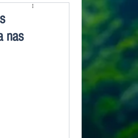
s
ca nas