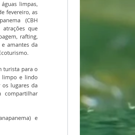
águas limpas, 
 fevereiro, as 
panema (CBH 
 atrações que 
agem, rafting, 
s e amantes da 
Ecoturismo.
turista para o 
limpo e lindo 
 os lugares da 
compartilhar 
napanema) e 