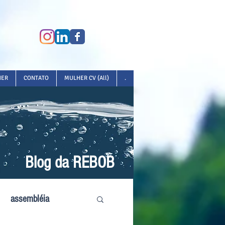
HER
CONTATO
MULHER CV (All)
.
Blog da REBOB
assembléia