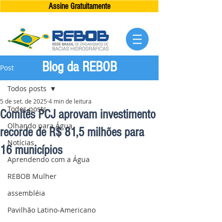
Assine Gratuitamente
Blog da REBOB
Post
Todos posts
5 de set. de 2025
4 min de leitura
Todos posts
Comitês PCJ aprovam investimento
Olhando para Água
recorde de R$ 81,5 milhões para
Notícias
16 municípios
Aprendendo com a Água
REBOB Mulher
assembléia
Pavilhão Latino-Americano