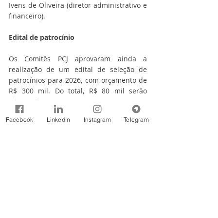
Ivens de Oliveira (diretor administrativo e 
financeiro).
Edital de patrocínio
Os Comitês PCJ aprovaram ainda a 
realização de um edital de seleção de 
patrocínios para 2026, com orçamento de 
R$ 300 mil. Do total, R$ 80 mil serão 
destinados a eventos e iniciativas 
aprovadas via edital e R$ 220 mil a ações 
Facebook
LinkedIn
Instagram
Telegram
de instituições do Sistema Nacional 
Integrado de Gestão de Recursos Hídricos 
(SINGREH), como CNRH, CRHs, órgãos 
gestores estaduais, CBHs, ANA e outras 
agências de água do país.
Conselhos e Contrato de Gestão
Os colegiados também aprovaram a 