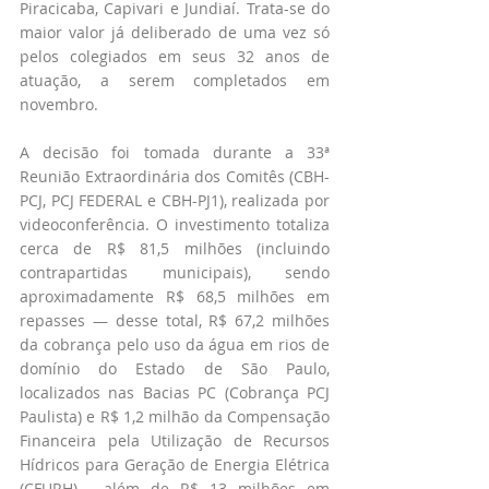
Piracicaba, Capivari e Jundiaí. Trata-se do 
maior valor já deliberado de uma vez só 
pelos colegiados em seus 32 anos de 
atuação, a serem completados em 
novembro.
A decisão foi tomada durante a 33ª 
Reunião Extraordinária dos Comitês (CBH-
PCJ, PCJ FEDERAL e CBH-PJ1), realizada por 
videoconferência. O investimento totaliza 
cerca de R$ 81,5 milhões (incluindo 
contrapartidas municipais), sendo 
aproximadamente R$ 68,5 milhões em 
repasses — desse total, R$ 67,2 milhões 
da cobrança pelo uso da água em rios de 
domínio do Estado de São Paulo, 
localizados nas Bacias PC (Cobrança PCJ 
Paulista) e R$ 1,2 milhão da Compensação 
Financeira pela Utilização de Recursos 
Hídricos para Geração de Energia Elétrica 
(CFURH)— além de R$ 13 milhões em 