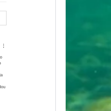
o 
o 
ta 
dou 