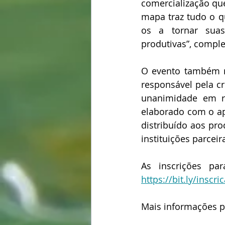
comercialização qu
mapa traz tudo o q
os a tornar suas
produtivas”, compl
O evento também ma
responsável pela cr
unanimidade em re
elaborado com o ap
distribuído aos pro
instituições parceir
https://bit.ly/insc
Mais informações p