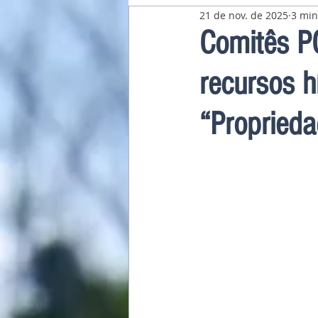
21 de nov. de 2025
3 min
Pavilhão Latino-Americano
Comitês P
recursos 
“Propried