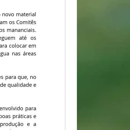
 novo material 
ram os Comitês 
os mananciais. 
eguem até os 
ara colocar em 
gua nas áreas 
s para que, no 
de qualidade e 
nvolvido para 
oas práticas e 
produção e a 