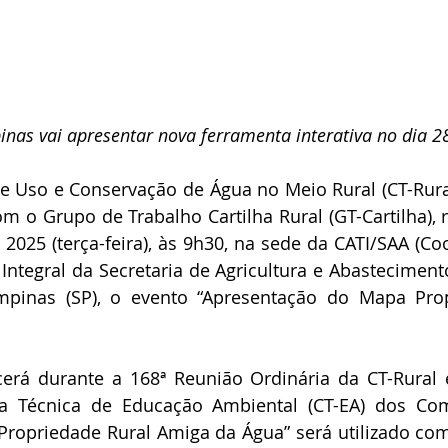
nas vai apresentar nova ferramenta interativa no dia 2
e Uso e Conservação de Água no Meio Rural (CT-Rura
m o Grupo de Trabalho Cartilha Rural (GT-Cartilha), re
025 (terça-feira), às 9h30, na sede da CATI/SAA (Co
 Integral da Secretaria de Agricultura e Abasteciment
pinas (SP), o evento “Apresentação do Mapa Prop
cerá durante a 168ª Reunião Ordinária da CT-Rural 
a Técnica de Educação Ambiental (CT-EA) dos Com
Propriedade Rural Amiga da Água” será utilizado co