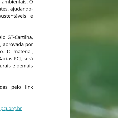
ambientais. O 
ntes, ajudando-
stentáveis e 
 GT-Cartilha, 
, aprovada por 
. O material, 
cias PCJ, será 
urais e demais 
As inscrições para o evento são gratuitas e podem ser realizadas pelo link 
pcj.org.br