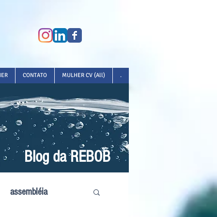
HER
CONTATO
MULHER CV (All)
.
Blog da REBOB
assembléia