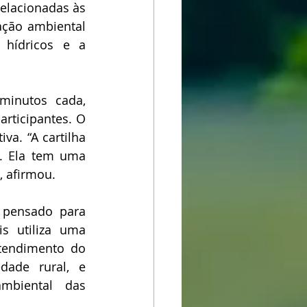
elacionadas às 
ação ambiental 
hídricos e a 
inutos cada, 
rticipantes. O 
va. “A cartilha 
. Ela tem uma 
, afirmou.
 pensado para 
s utiliza uma 
tendimento do 
ade rural, e 
biental das 