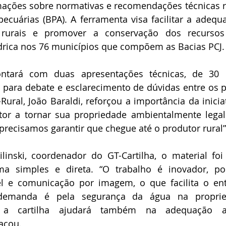
mações sobre normativas e recomendações técnicas r
ecuárias (BPA). A ferramenta visa facilitar a adequ
 rurais e promover a conservação dos recursos 
ídrica nos 76 municípios que compõem as Bacias PCJ.
ntará com duas apresentações técnicas, de 30 m
para debate e esclarecimento de dúvidas entre os pa
ral, João Baraldi, reforçou a importância da iniciati
tor a tornar sua propriedade ambientalmente legal
 precisamos garantir que chegue até o produtor rural”
inski, coordenador do GT-Cartilha, o material foi
a simples e direta. “O trabalho é inovador, poi
el e comunicação por imagem, o que facilita o en
demanda é pela segurança da água na propried
 a cartilha ajudará também na adequação am
acou.