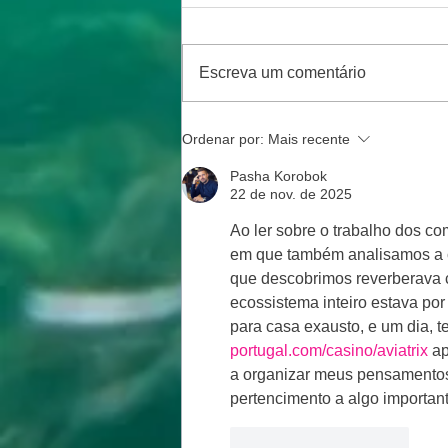
Escreva um comentário
Ordenar por:
Mais recente
Pasha Korobok
22 de nov. de 2025
Ao ler sobre o trabalho dos c
em que também analisamos a c
que descobrimos reverberava c
ecossistema inteiro estava por
para casa exausto, e um dia, t
portugal.com/casino/aviatrix
 a
a organizar meus pensamentos
pertencimento a algo important
Curtir
Responder