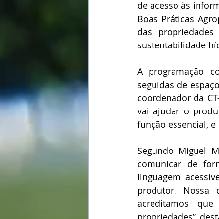
de acesso às infor
Boas Práticas Agrop
das propriedades
sustentabilidade h
A programação co
seguidas de espaço 
coordenador da CT-Ru
vai ajudar o produ
função essencial, e
Segundo Miguel Mil
comunicar de form
linguagem acessív
produtor. Nossa 
acreditamos que
propriedades”, dest