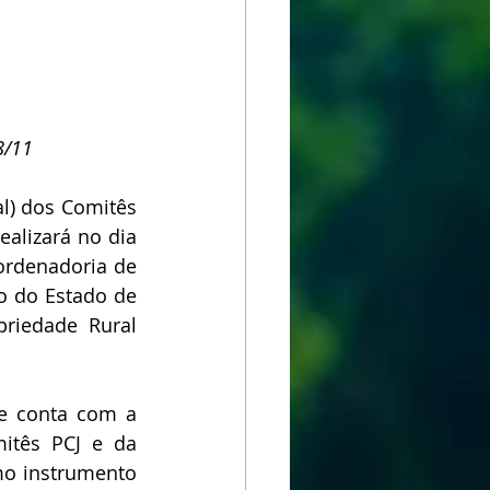
8/11
l) dos Comitês 
alizará no dia 
ordenadoria de 
o do Estado de 
riedade Rural 
e conta com a 
itês PCJ e da 
mo instrumento 