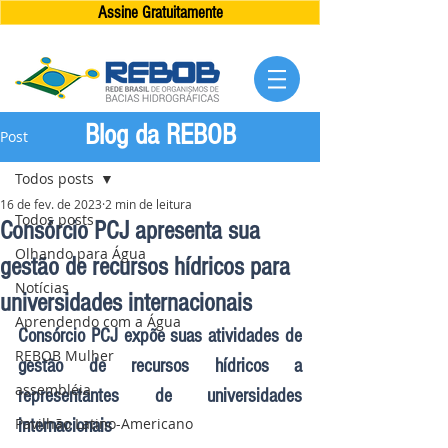
Assine Gratuitamente
Blog da REBOB
Post
Todos posts
16 de fev. de 2023
2 min de leitura
Todos posts
Consórcio PCJ apresenta sua
Olhando para Água
gestão de recursos hídricos para
Notícias
universidades internacionais
Aprendendo com a Água
Consórcio PCJ expõe suas atividades de 
REBOB Mulher
gestão de recursos hídricos a 
assembléia
representantes de universidades 
Pavilhão Latino-Americano
internacionais