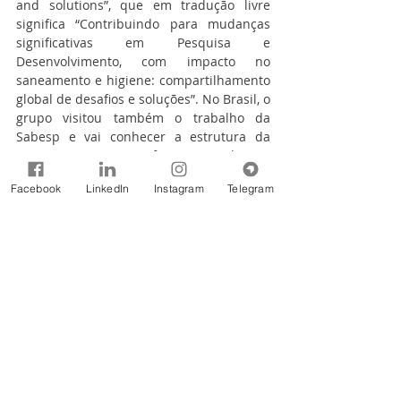
and solutions”, que em tradução livre 
significa “Contribuindo para mudanças 
significativas em Pesquisa e 
Desenvolvimento, com impacto no 
saneamento e higiene: compartilhamento 
global de desafios e soluções”. No Brasil, o 
grupo visitou também o trabalho da 
Sabesp e vai conhecer a estrutura da 
Sanasa, nessa quinta-feira (09) e da USP 
São Carlos, no dia seguinte (10).
Facebook
LinkedIn
Instagram
Telegram
Apoio texto e fotos: ASSCOM/DAE Jundiaí
Fonte: 
Consórcio PCJ
Notícias
Comentários