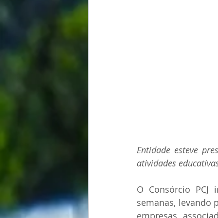
Entidade esteve pre
atividades educativa
O Consórcio PCJ in
semanas, levando pa
empresas associada