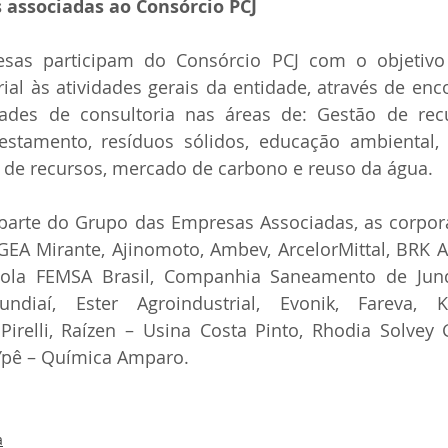
 associadas ao Consórcio PCJ
sas participam do Consórcio PCJ com o objetivo 
l às atividades gerais da entidade, através de enco
dades de consultoria nas áreas de: Gestão de recur
estamento, resíduos sólidos, educação ambiental, 
o de recursos, mercado de carbono e reuso da água.
parte do Grupo das Empresas Associadas, as corpora
EA Mirante, Ajinomoto, Ambev, ArcelorMittal, BRK A
ola FEMSA Brasil, Companhia Saneamento de Jundia
undiaí, Ester Agroindustrial, Evonik, Fareva, Kl
Pirelli, Raízen – Usina Costa Pinto, Rhodia Solvey 
 Ypê – Química Amparo.
a