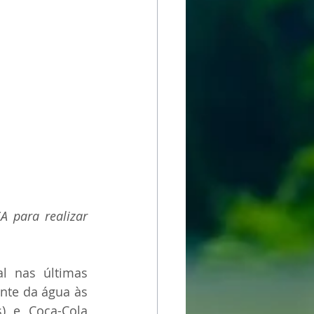
 para realizar 
l nas últimas 
nte da água às 
) e Coca-Cola 