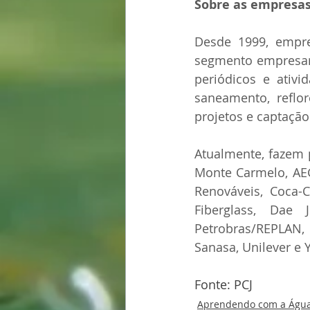
Sobre as empresas
Desde 1999, empre
segmento empresaria
periódicos e ativi
saneamento, reflor
projetos e captaçã
Atualmente, fazem 
Monte Carmelo, AEG
Renováveis, Coca-C
Fiberglass, Dae J
Petrobras/REPLAN, 
Sanasa, Unilever e
Fonte: PCJ
Aprendendo com a Águ