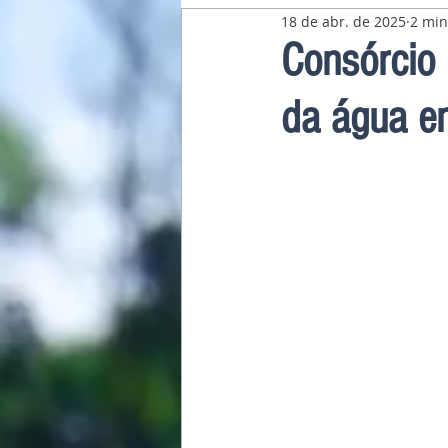
18 de abr. de 2025
2 min
Pavilhão Latino-Americano
Consórcio 
da água e