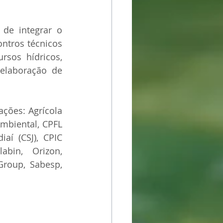
de integrar o 
ntros técnicos 
sos hídricos, 
elaboração de 
ções: Agrícola 
mbiental, CPFL 
í (CSJ), CPIC 
abin, Orizon, 
Group, Sabesp, 