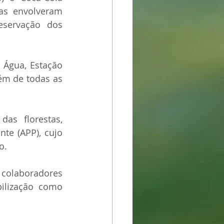
as envolveram 
servação dos 
 Água, Estação 
ém de todas as 
s florestas, 
e (APP), cujo 
o.
colaboradores 
bilização como 