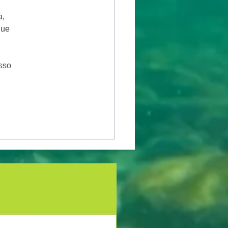
 
, 
ue 
sso 