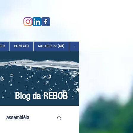
HER
CONTATO
MULHER CV (All)
.
Blog da REBOB
assembléia