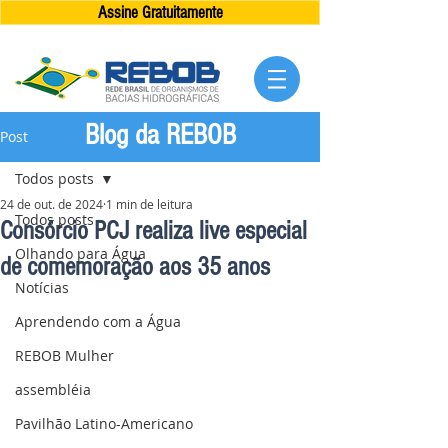
Assine Gratuitamente
Blog da REBOB
Post
Todos posts
24 de out. de 2024
1 min de leitura
Todos posts
Consórcio PCJ realiza live especial
Olhando para Água
de comemoração aos 35 anos
Notícias
Aprendendo com a Água
REBOB Mulher
assembléia
Pavilhão Latino-Americano