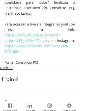
qualidade para todos”, finalizou o 
Secretário Executivo do Consórcio PCJ, 
Francisco Lahóz.
Para acessar a live na íntegra no youtube 
acesse o link: 
https://www.youtube.com/watch?
v=4sxeN1F_pX4&t=56s
 ou pelo instagram: 
https://www.instagram.com/reel/DBRR-
85RmBR/
Fonte: Consórcio PCJ
Notícias
Comentários
Facebook
LinkedIn
Instagram
Telegram