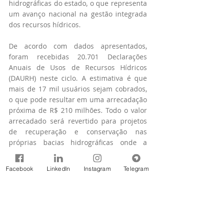
hidrográficas do estado, o que representa 
um avanço nacional na gestão integrada 
dos recursos hídricos.
De acordo com dados apresentados, 
foram recebidas 20.701 Declarações 
Anuais de Usos de Recursos Hídricos 
(DAURH) neste ciclo. A estimativa é que 
mais de 17 mil usuários sejam cobrados, 
o que pode resultar em uma arrecadação 
próxima de R$ 210 milhões. Todo o valor 
arrecadado será revertido para projetos 
de recuperação e conservação nas 
próprias bacias hidrográficas onde a 
cobrança for aplicada.
Facebook
LinkedIn
Instagram
Telegram
A íntegra da 146ª Reunião Ordinária do 
Plenário do CERH-MG está disponível no 
canal oficial do Igam no YouTube. 
Assista 
aqui
.