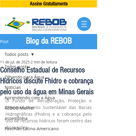
Assine Gratuitamente
Blog da REBOB
Post
Todos posts
11 de jul. de 2025
2 min de leitura
Todos posts
Conselho Estadual de Recursos
Olhando para Água
Hídricos discute Fhidro e cobrança
Notícias
pelo uso da água em Minas Gerais
Aprendendo com a Água
O Fundo de Recuperação, Proteção e 
Desenvolvimento Sustentável das Bacias 
REBOB Mulher
Hidrográficas (Fhidro) e a cobrança pelo 
assembléia
uso de recursos hídricos foram centro das 
discussões
Pavilhão Latino-Americano