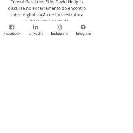
Consul Geral dos EUA, David Hodges, 
discursa no encerramento do encontro 
sobre digitalização de Infraestrutura 
Hídrica, em São Paulo.
Fonte: Consórcio PCJ
Facebook
LinkedIn
Instagram
Telegram
Notícias
Comentários
Escreva um comentário