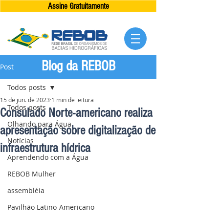
Assine Gratuitamente
Blog da REBOB
Post
Todos posts
15 de jun. de 2023
1 min de leitura
Todos posts
Consulado Norte-americano realiza
Olhando para Água
apresentação sobre digitalização de
Notícias
infraestrutura hídrica
Aprendendo com a Água
REBOB Mulher
assembléia
Pavilhão Latino-Americano