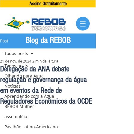
Assine Gratuitamente
Blog da REBOB
Post
Todos posts
21 de nov. de 2024
2 min de leitura
Todos posts
Delegação da ANA debate
Olhando para Água
regulação e governança da água
Notícias
em eventos da Rede de
Aprendendo com a Água
Reguladores Econômicos da OCDE
REBOB Mulher
assembléia
Pavilhão Latino-Americano