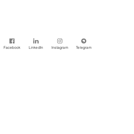
Facebook
LinkedIn
Instagram
Telegram
Fonte: Agência Nacional de Águas e 
Saneamento Básico (ANA)
Notícias
Comentários
Escreva um comentário