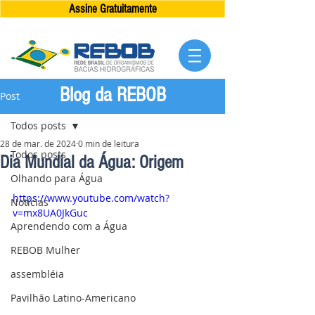
Assine Gratuitamente
Blog da REBOB
Post
Todos posts
28 de mar. de 2024
0 min de leitura
Todos posts
Dia Mundial da Água: Origem
Olhando para Água
https://www.youtube.com/watch?
Notícias
v=mx8UA0JkGuc
Aprendendo com a Água
REBOB Mulher
assembléia
Pavilhão Latino-Americano