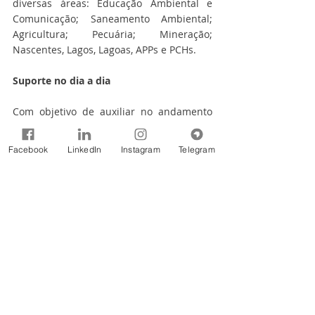
diversas áreas: Educação Ambiental e 
Comunicação; Saneamento Ambiental; 
Agricultura; Pecuária; Mineração; 
Nascentes, Lagos, Lagoas, APPs e PCHs.
Suporte no dia a dia
Com objetivo de auxiliar no andamento 
das atividades diárias, uma equipe 
vinculada à Universidade do Extremo Sul 
Facebook
LinkedIn
Instagram
Telegram
Catarinense (Unesc) passou a prestar 
suporte técnico ao Comitê Tubarão. A 
instituição teve seu projeto aprovado pela 
Fundação de Amparo à Pesquisa e 
Inovação do Estado de Santa Catarina 
(Fapesc), no Programa de Fortalecimento 
dos Comitês de Bacias Hidrográficas, por 
meio do Edital de Chamada Pública 
FAPESC nº 32/2022, tornando-se a nova 
Entidade Executiva do órgão.