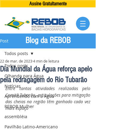
Assine Gratuitamente
Blog da REBOB
Post
Todos posts
22 de mar. de 2023
4 min de leitura
Todos posts
Dia Mundial da Água reforça apelo
Olhando para Água
pela redragagem do Rio Tubarão
Notícias
Entre tantas atividades realizadas pelo 
Comitê Tubarão, articulações para mitigação 
Aprendendo com a Água
das cheias na região têm ganhado cada vez 
REBOB Mulher
mais espaço
assembléia
Pavilhão Latino-Americano