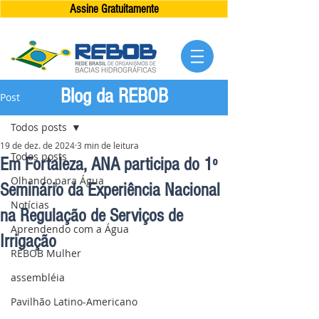
Assine Gratuitamente
Blog da REBOB
Post
Todos posts
19 de dez. de 2024
3 min de leitura
Todos posts
Em Fortaleza, ANA participa do 1º
Olhando para Água
Seminário da Experiência Nacional
Notícias
na Regulação de Serviços de
Aprendendo com a Água
Irrigação
REBOB Mulher
assembléia
Pavilhão Latino-Americano