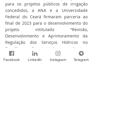
para os projetos públicos de irrigação 
concedidos, a ANA e a Universidade 
Federal do Ceará firmaram parceria ao 
final de 2023 para o desenvolvimento do 
projeto intitulado “Revisão, 
Desenvolvimento e Aprimoramento da 
Regulação dos Serviços Hídricos no 
Brasil”, com foco inicial nos perímetros 
irrigados. O projeto parte de uma 
Facebook
LinkedIn
Instagram
Telegram
abordagem que incorpora a compreensão 
do cenário atual, o estudo e 
aprendizagem de boas práticas nacionais 
e internacionais e a incorporação de 
inovações e melhorias no escopo da 
regulação.  
Segundo a Lei de criação da Agência, Lei 
nº 9.984/2000, compete à ANA regular e 
fiscalizar corpos hídricos de domínio da 
União; a prestação do serviço público de 