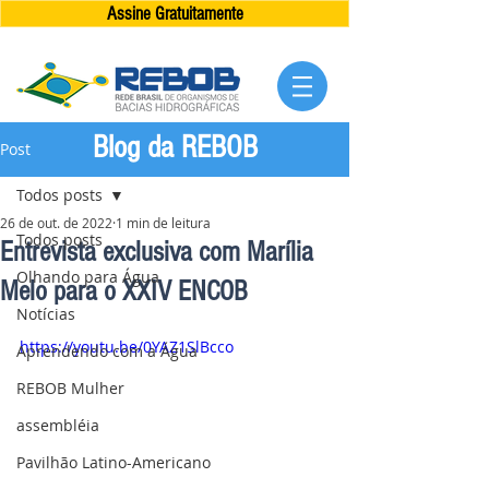
Assine Gratuitamente
Blog da REBOB
Post
Todos posts
26 de out. de 2022
1 min de leitura
Todos posts
Entrevista exclusiva com Marília
Olhando para Água
Melo para o XXIV ENCOB
Notícias
https://youtu.be/0YAZ1SlBcco
Aprendendo com a Água
REBOB Mulher
assembléia
Pavilhão Latino-Americano