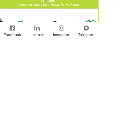
Facebook
LinkedIn
Instagram
Telegram
A Rede Brasil de Organismos de Bacias
Hidrográficas - REBOB é uma entidade sem
fins lucrativos constituída na forma jurídicos de
Associação Civil, formada por associações e
consórcios de municípios, associações de
usuários, comitês de bacia e outras
organizações afins, estabelecidas em âmbito
de bacias hidrográficas.
Assine Gratuitamente