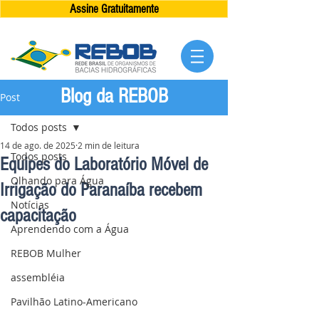
Assine Gratuitamente
Blog da REBOB
Post
Todos posts
14 de ago. de 2025
2 min de leitura
Todos posts
Equipes do Laboratório Móvel de
Olhando para Água
Irrigação do Paranaíba recebem
Notícias
capacitação
Aprendendo com a Água
REBOB Mulher
assembléia
Pavilhão Latino-Americano