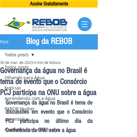
Assine Gratuitamente
Blog da REBOB
Post
Todos posts
30 de mar. de 2023
4 min de leitura
Todos posts
Governança da água no Brasil é
Olhando para Água
tema de evento que o Consórcio
Notícias
PCJ participa na ONU sobre a água
Aprendendo com a Água
Governança da água no Brasil é tema de 
REBOB Mulher
discussões em evento que o Consórcio 
assembléia
PCJ participa no último dia da 
Pavilhão Latino-Americano
Conferência da ONU sobre a água