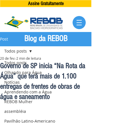
Assine Gratuitamente
Blog da REBOB
Post
Todos posts
20 de fev.
2 min de leitura
Todos posts
Governo de SP inicia “Na Rota da
Olhando para Água
Água” que terá mais de 1.100
Notícias
entregas de frentes de obras de
Aprendendo com a Água
água e saneamento
REBOB Mulher
assembléia
Pavilhão Latino-Americano