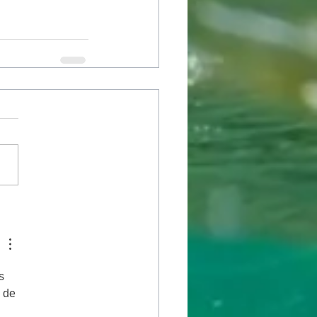
s 
 de 