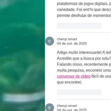
plataformas de jogos digitais,
variedade. Foi ent?o que desco
permite desfrutar de momentos
Curtir
Responder
chenyi smart
04 de out. de 2025
Artigo muito interessante! A le
Acredito que a busca por solu
Falando nisso, recentemente pr
muita pesquisa, encontrei um
conversor de vídeo
 fácil de u
que encontrei.
Curtir
Responder
chenyi smart
04 de out. de 2025