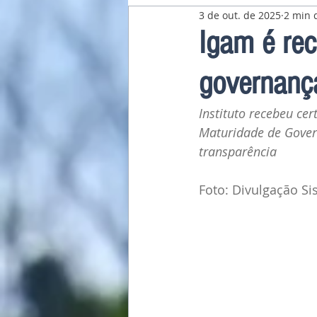
3 de out. de 2025
2 min d
Pavilhão Latino-Americano
Igam é rec
governanç
Instituto recebeu ce
Maturidade de Gover
transparência
Foto: Divulgação S