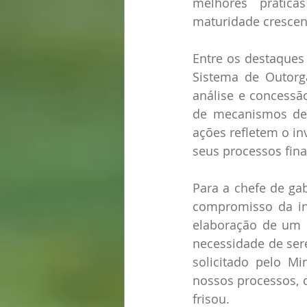
melhores prática
maturidade crescen
Entre os destaques
Sistema de Outorga
análise e concessã
de mecanismos de 
ações refletem o in
seus processos fina
Para a chefe de ga
compromisso da ins
elaboração de um 
necessidade de ser
solicitado pelo Mi
nossos processos, d
frisou. 