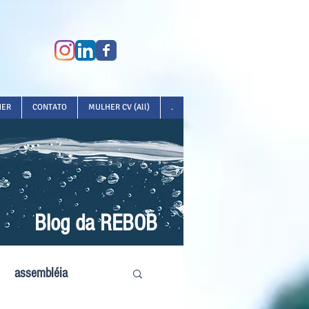
HER
CONTATO
MULHER CV (All)
.
Blog da REBOB
assembléia