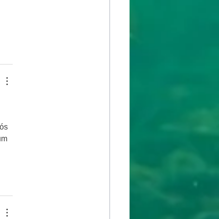
ós 
um 
 