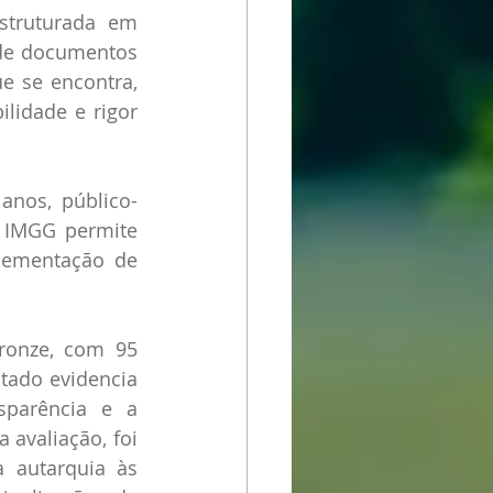
truturada em 
 de documentos 
e se encontra, 
lidade e rigor 
lanos, público-
o IMGG permite 
lementação de 
ronze, com 95 
tado evidencia 
parência e a 
avaliação, foi 
 autarquia às 