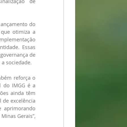
nalização de 
lançamento do 
que otimiza a 
implementação 
tidade. Essas 
 governança de 
a a sociedade.
mbém reforça o 
l do IMGG é a 
ões ainda têm 
 de excelência 
e aprimorando 
Minas Gerais”, 