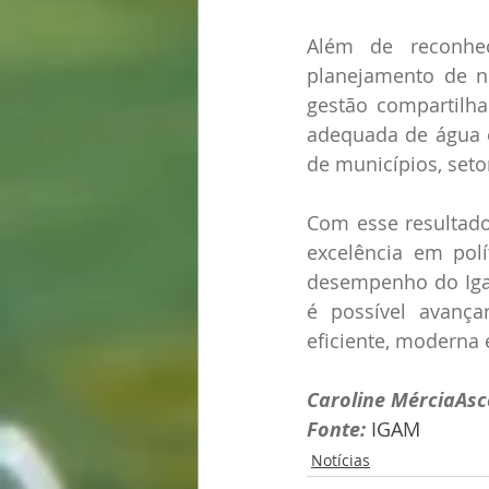
Além de reconhec
planejamento de no
gestão compartilha
adequada de água 
de municípios, seto
Com esse resultado
excelência em polí
desempenho do Igam
é possível avança
eficiente, moderna 
Caroline MérciaAs
Fonte: 
IGAM
Notícias