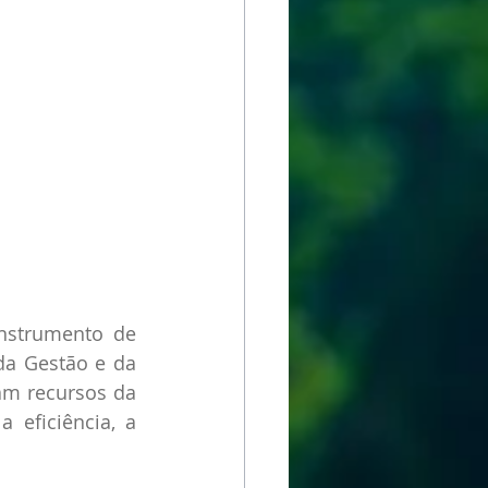
Instrumento de 
a Gestão e da 
am recursos da 
eficiência, a 