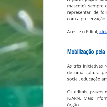
mascote), sempre c
representar, de fo
com a preservação e
Acesse o Edital, 
cli
Mobilização pela 
As três iniciativa
de uma cultura per
social, educação am
Os editais, prazos e
IGARN. Mais infor
órgão.