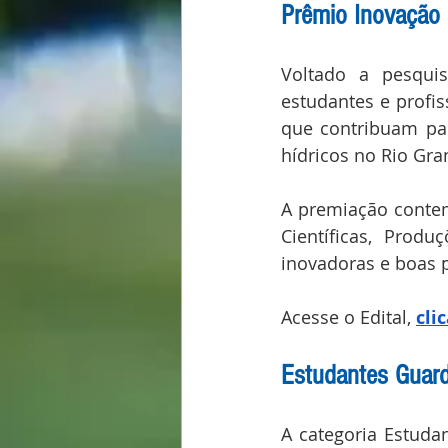
Prêmio Inovação 
Voltado a pesquisa
estudantes e profis
que contribuam par
hídricos no Rio Gra
A premiação contem
Científicas, Produ
inovadoras e boas p
Acesse o Edital, 
cli
Estudantes Guar
A categoria Estuda