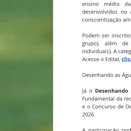
ensino médio da 
desenvolvidos no 
conscientização amb
Podem ser inscrito
grupo), além de 
individuais). A cate
Acesse o Edital, 
cli
Desenhando as Ág
Já o 
Desenhando 
Fundamental da red
e o Concurso de De
2026.
A participação po