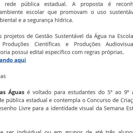
rede pública estadual. A proposta é reconhe
ambiente escolar que promovam o uso sustentáve
iental e a segurança hídrica.
s projetos de Gestão Sustentável da Água na Escola
Produções Científicas e Produções Audiovisuais
goria possui edital específico com regras próprias.
cando aqui
uas
as Águas
 é voltado para estudantes do 5º ao 9º 
e pública estadual e contempla o Concurso de Criaç
senho Livre para a identidade visual da Semana Est
de ser individual ou em grupos de até três aluno