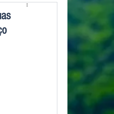
uas
ço