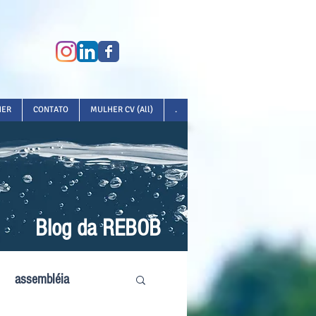
HER
CONTATO
MULHER CV (All)
.
Blog da REBOB
assembléia