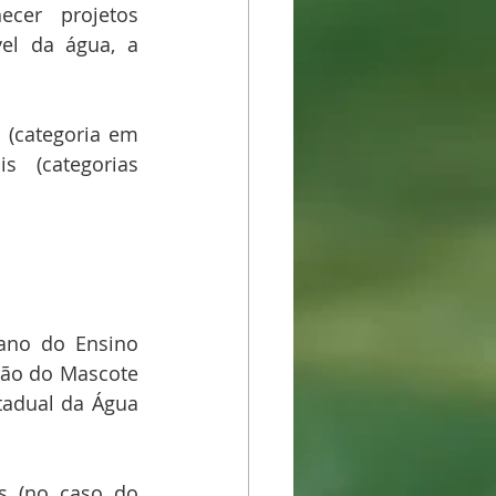
cer projetos 
l da água, a 
 (categoria em 
 (categorias 
ano do Ensino 
ão do Mascote 
adual da Água 
s (no caso do 