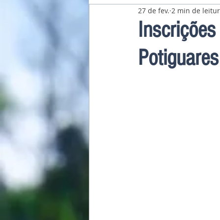
27 de fev.
2 min de leitu
Pavilhão Latino-Americano
Inscriçõe
Potiguare