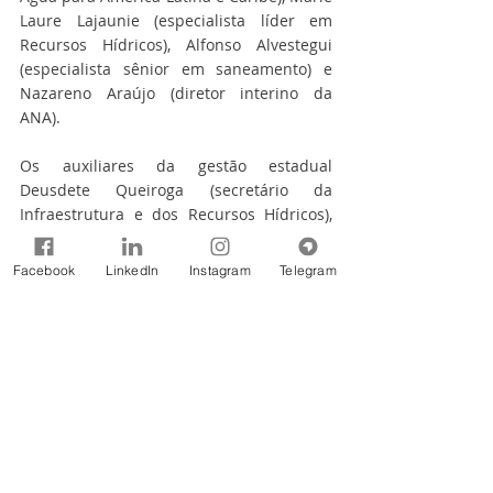
Laure Lajaunie (especialista líder em 
Recursos Hídricos), Alfonso Alvestegui 
(especialista sênior em saneamento) e 
Nazareno Araújo (diretor interino da 
ANA).
Os auxiliares da gestão estadual 
Deusdete Queiroga (secretário da 
Infraestrutura e dos Recursos Hídricos), 
Virgiane Melo (secretária executiva da 
Infraestrutura e dos Recursos Hídricos) e 
Facebook
LinkedIn
Instagram
Telegram
Porfírio Catão (presidente da Aesa) 
estiveram presentes.
Fonte: Governo da PAraíba
Notícias