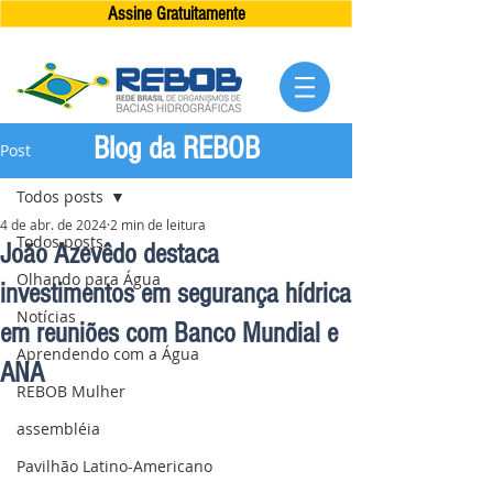
Assine Gratuitamente
Blog da REBOB
Post
Todos posts
4 de abr. de 2024
2 min de leitura
Todos posts
João Azevêdo destaca
Olhando para Água
investimentos em segurança hídrica
Notícias
em reuniões com Banco Mundial e
Aprendendo com a Água
ANA
REBOB Mulher
assembléia
Pavilhão Latino-Americano