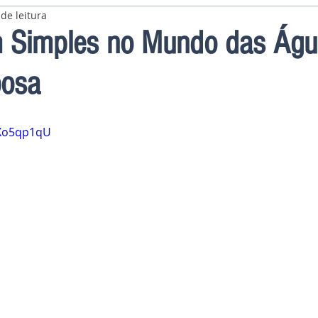
de leitura
 Simples no Mundo das Águ
bosa
vXo5qp1qU