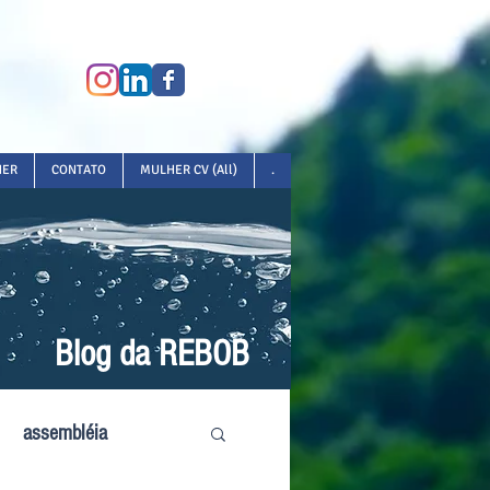
HER
CONTATO
MULHER CV (All)
.
Blog da REBOB
assembléia