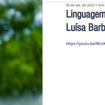
30 de set. de 2022
1 min 
Pavilhão Latino-Americano
Linguagem
Luísa Bar
https://youtu.be/Wc