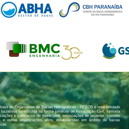
rasil de Organismos de Bacias Hidrográficas - REBOB é uma entidade
 lucrativos constituída na forma jurídicos de Associação Civil, formada
ciações e consórcios de municípios, associações de usuários, comitês
a e outras organizações afins, estabelecidas em âmbito de bacias
icas.