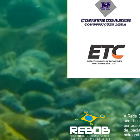
A Rede B
sem fins
por asso
de baci
hidrográf