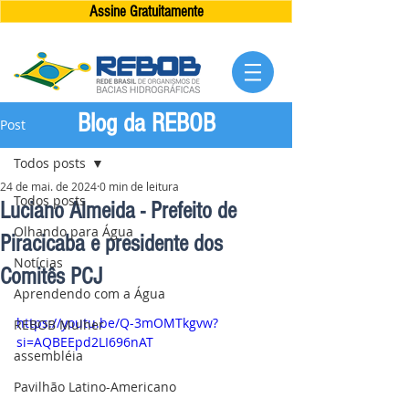
Assine Gratuitamente
Blog da REBOB
Post
Todos posts
24 de mai. de 2024
0 min de leitura
Todos posts
Luciano Almeida - Prefeito de
Olhando para Água
Piracicaba e presidente dos
Notícias
Comitês PCJ
Aprendendo com a Água
https://youtu.be/Q-3mOMTkgvw?
REBOB Mulher
si=AQBEEpd2LI696nAT
assembléia
Pavilhão Latino-Americano