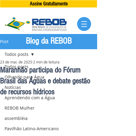
Assine Gratuitamente
Blog da REBOB
Post
Todos posts
23 de mai. de 2025
2 min de leitura
Todos posts
Maranhão participa do Fórum
Olhando para Água
Brasil das Águas e debate gestão
Notícias
de recursos hídricos
Aprendendo com a Água
REBOB Mulher
assembléia
Pavilhão Latino-Americano